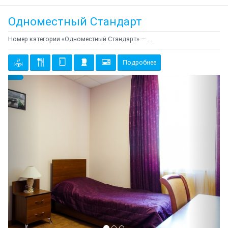
Одноместный Стандарт
Номер категории «Одноместный Стандарт» — ...
Подробнее
Предыдущий
Cле
{clt_left} 6 Количество