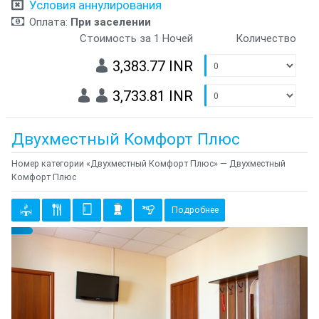
Условия аннулирования
Оплата:
При заселении
Стоимость за 1 Ночей
Количество
3,383.77 INR
3,733.81 INR
Двухместный Комфорт Плюс
Номер категории «Двухместный Комфорт Плюс» — Двухместный
Комфорт Плюс
Подробнее
Предыдущий
Cле
{clt_left} 1 Количество