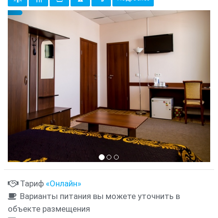
Предыдущий
Cле
{clt_left} 1 Количество
Тариф
«Онлайн»
Варианты питания вы можете уточнить в
объекте размещения