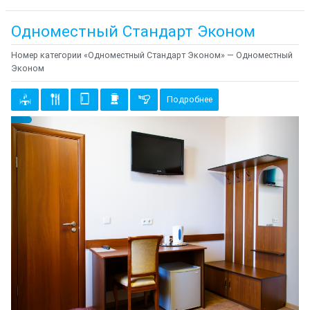
Одноместный Стандарт Эконом
Номер категории «Одноместный Стандарт Эконом» — Одноместный
Эконом
Подробнее
Предыдущий
Cле
{clt_left} 2 Количество