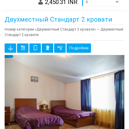
2,450.31 INR
Двухместный Стандарт 2 кровати
Номер категории «Двухместный Стандарт 2 кровати» — Двухместный
Стандарт 2 кровати
Подробнее
Предыдущий
Cле
{clt_left} 1 Количество